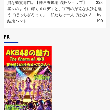
質な蜂蜜専門店【神戸養蜂場 通販ショップ】
223
星々のように輝くメロディと、宇宙の深遠な孤独を纏
う『ぼっちざろっく』-- 私たちは一人ではない!! by
結束バンド
190
PR