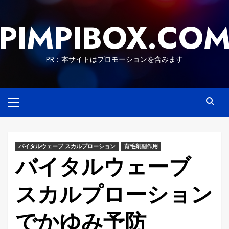
Skip
to
PIMPIBOX.CO
content
PR：本サイトはプロモーションを含みます
Primary
Menu
バイタルウェーブ スカルプローション
育毛剤副作用
バイタルウェーブ
スカルプローション
でかゆみ予防