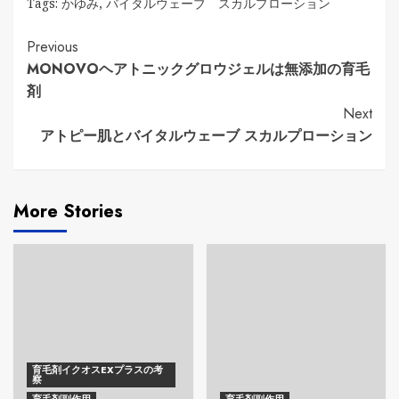
Tags:
かゆみ
,
バイタルウェーブ スカルプローション
Continue
Previous
MONOVOヘアトニックグロウジェルは無添加の育毛
Reading
剤
Next
アトピー肌とバイタルウェーブ スカルプローション
More Stories
育毛剤イクオスEXプラスの考
察