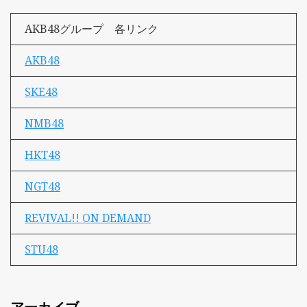
AKB48グループ 各リンク
AKB48
SKE48
NMB48
HKT48
NGT48
REVIVAL!! ON DEMAND
STU48