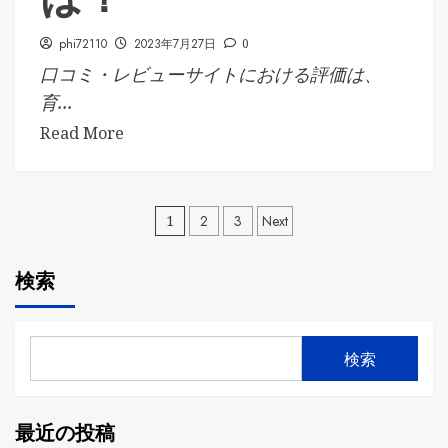
phi72110
2023年7月27日
0
口コミ・レビューサイトにおける評価は、
育...
Read More
投
1
2
3
Next
稿
検索
の
ペ
検索
ー
ジ
最近の投稿