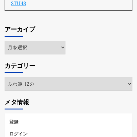
STU48
アーカイブ
ア
ー
カ
カテゴリー
イ
ブ
カ
テ
ゴ
メタ情報
リ
ー
登録
ログイン