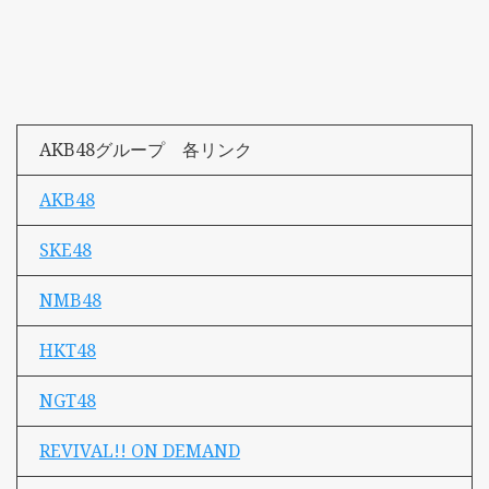
AKB48グループ 各リンク
AKB48
SKE48
NMB48
HKT48
NGT48
REVIVAL!! ON DEMAND