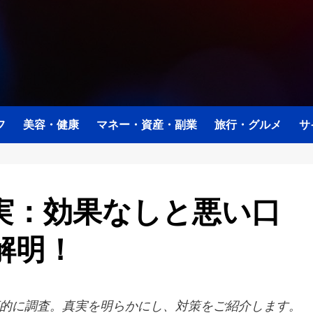
フ
美容・健康
マネー・資産・副業
旅行・グルメ
サ
実：効果なしと悪い口
解明！
的に調査。真実を明らかにし、対策をご紹介します。