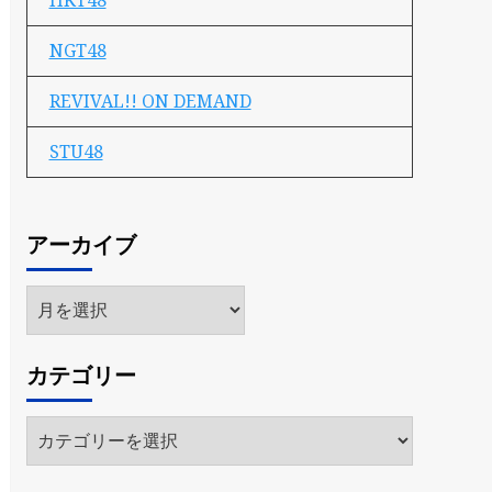
HKT48
NGT48
REVIVAL!! ON DEMAND
STU48
アーカイブ
ア
ー
カ
カテゴリー
イ
ブ
カ
テ
ゴ