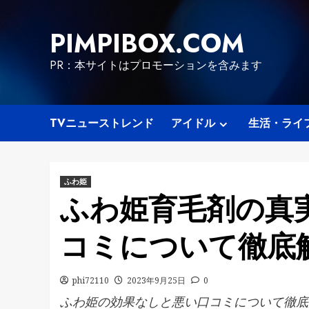
Skip
to
PIMPIBOX.COM
content
PR：本サイトはプロモーションを含みます
TVニューストレンド
アイドル
生活・ライ
ふわ姫
ふわ姫育毛剤の真
コミについて徹底
phi72110
2023年9月25日
0
ふわ姫の効果なしと悪い口コミについて徹底