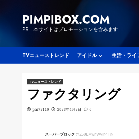
Skip
to
PIMPIBOX.COM
content
PR：本サイトはプロモーションを含みます
TVニューストレンド
アイドル
生活・ライ
TVニューストレンド
ファクタリング
phi72110
2023年4月2日
0
スーパーブロック
@Z58EMwnWVih4FjN