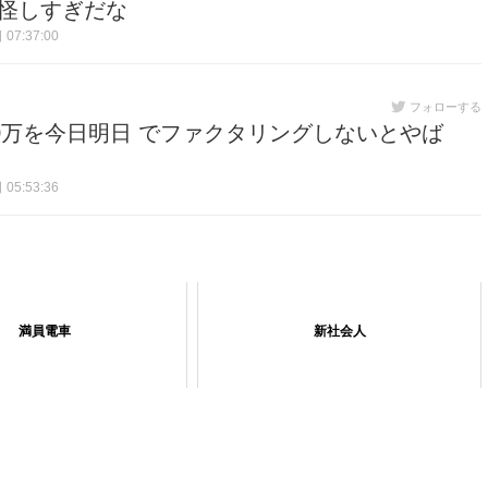
怪しすぎだな
07:37:00
フォローする
0万を今日明日 でファクタリングしないとやば
05:53:36
満員電車
新社会人