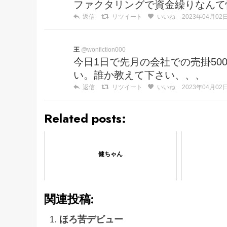
ファクタリングで資金繰りなんて
返信
リツイート
いいね
2023年04月02日 
王
@wonfiction000
今日1日で先月の会社での売掛50
い。誰か教えて下さい、、、
返信
リツイート
いいね
2023年04月02日 
Related posts:
健ちゃん
関連投稿:
ほろ苦デビュー