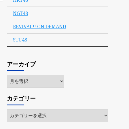
HKT48
NGT48
REVIVAL!! ON DEMAND
STU48
アーカイブ
ア
ー
カ
カテゴリー
イ
ブ
カ
テ
ゴ