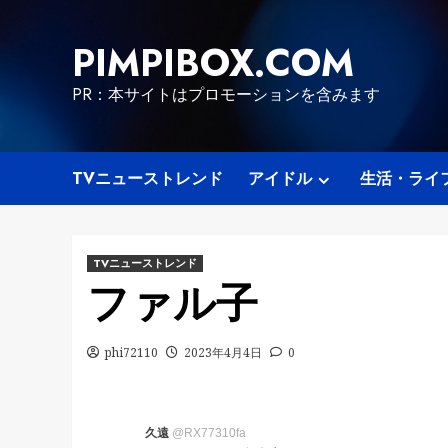
Skip
to
PIMPIBOX.COM
content
PR：本サイトはプロモーションを含みます
TVニューストレンド
アイドル
生活・ライ
TVニューストレンド
ファル子
phi72110
2023年4月4日
0
久遠
@RX77310fa