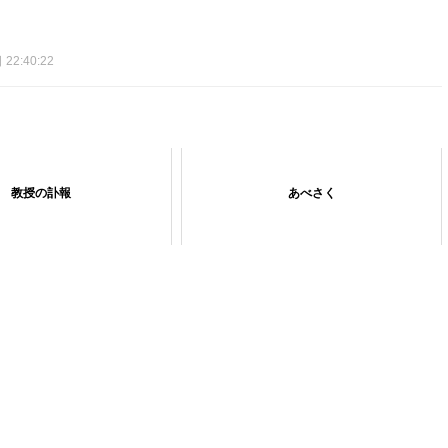
22:40:22
教授の訃報
あべさく