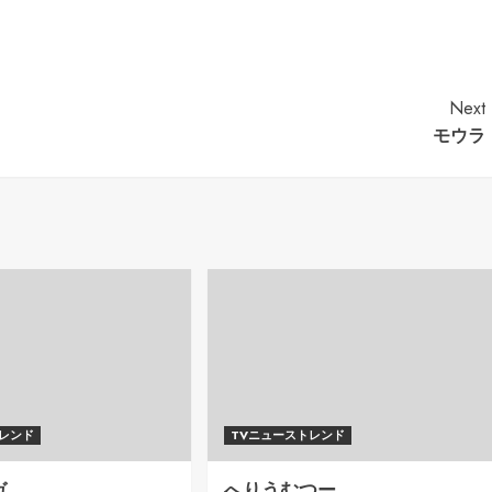
Next
モウラ
トレンド
TVニューストレンド
ガ
へりうむつー