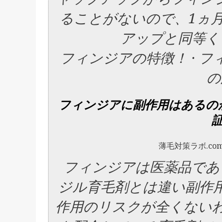
ることがないので、1ヵ
アップと同等く
‎フィンジアの特徴！ · ‎
の
フィンジアに副作用はあるの
証
薄毛対策ラボ.co
フィンジア
は医薬品であ
ジル育毛剤とは違い副作
作用のリスクが全くないわ