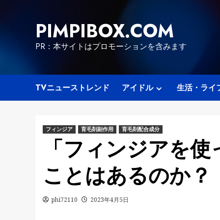
Skip
to
PIMPIBOX.COM
content
PR：本サイトはプロモーションを含みます
TVニューストレンド
アイドル
生活・ライ
フィンジア
育毛剤副作用
育毛剤配合成分
「フィンジアを使
ことはあるのか？
phi72110
2023年4月5日