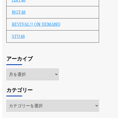
HKT48
NGT48
REVIVAL!! ON DEMAND
STU48
アーカイブ
ア
ー
カ
カテゴリー
イ
ブ
カ
テ
ゴ