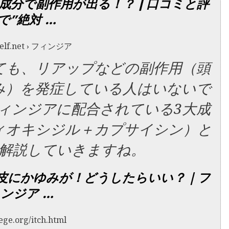
の成分で副作用が出る！？ | 口コミと評
で”絶対 …
self.net › フィンジア
ても、リアップなどの副作用（頭
み
）を発症している人はいないで
ィンジア
に配合されている3大成
ィオキシジル＋カプサイシン）と
解説していきますね。
皮にかゆみが！どうしたらいい？｜フ
ンジア …
ege.org/itch.html