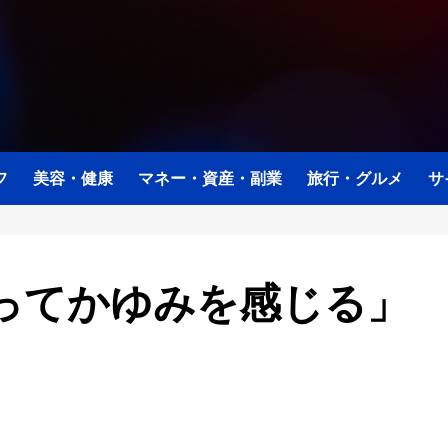
フ
美容・健康
マネー・資産・副業
旅行・グルメ
サ
ってかゆみを感じる」