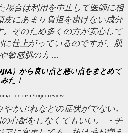
た場合は利用を中止して医師に相
頭皮にあまり負担を掛けない成分
す。そのため多くの方が安心して
剤に仕上がっているのですが、肌
や敏感肌の方 …
NJIA）から良い点と悪い点をまとめて
みた！
om/ikumouzai/finjia-review
み
やかぶれなどの症状がでない。
の心配をしなくてもいい。 ・チ
ジア
に変更しても、抜け毛が増え