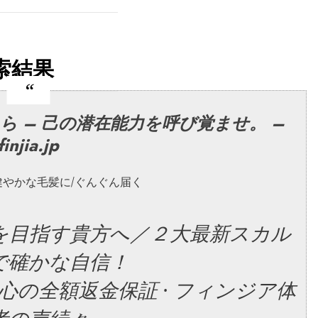
索結果
 – 己の潜在能力を呼び覚ませ。 –
finjia.jp‎
健やかな毛髪に/ぐんぐん届く
を目指す貴方へ／２大最新スカル
で確かな自信！
安心の全額返金保証 · フィンジア体