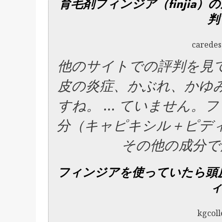
育毛剤フィンジア（finjia）
判
carede
他のサイトでの評判を見
皮の炎症、かぶれ、
かゆ
すね。 … ていません。
フ
分（
キャピキシル＋ピデ
その他の成分で
フィンジアを使っていたら頭
ィ
kgcoll