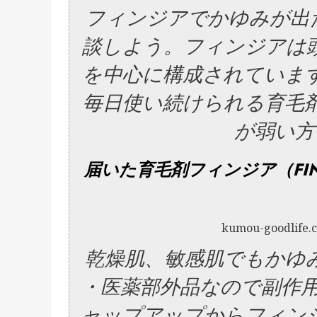
フィンジア
で
かゆみ
が出
談しよう。
フィンジア
は
を中心に構成されていま
毎日使い続けられる育毛
が弱い方
届いた育毛剤フィンジア（FI
kumou-goodlife.c
乾燥肌、敏感肌でも
かゆ
・医薬部外品なので副作用
ャップアップから
フィン