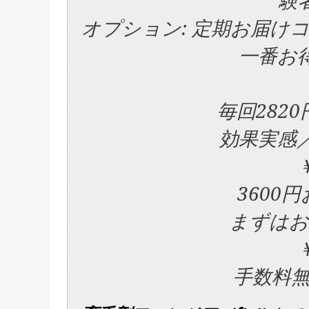
験
オプション: 定期お届けコ
一番お
毎回282
効果実感
￥
3600
まずはお
￥
手数料無