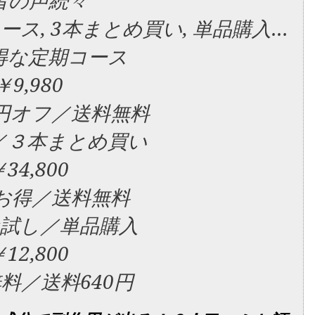
者の声続々
ース, 3本まとめ買い, 単品購入…
得な定期コース
￥9,980
0円オフ／送料無料
／３本まとめ買い
34,800
円お得／送料無料
試し／単品購入
12,800
料／送料640円