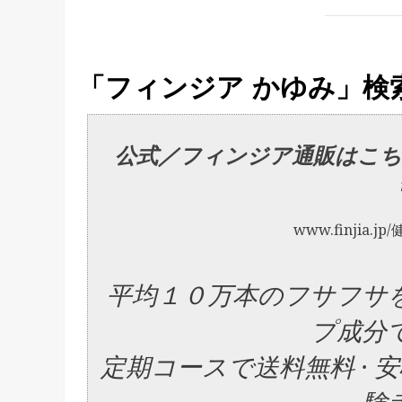
「フィンジア かゆみ」検
公式／フィンジア通販はこちら
www.finjia.jp/
平均１０万本のフサフサ
プ成分
定期コースで送料無料 · 