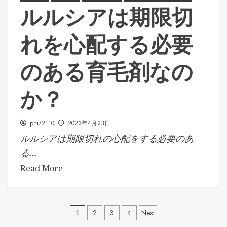
ルルシアは期限切
れを心配する必要
のある育毛剤なの
か？
phi72110
2023年4月23日
ルルシアは期限切れの心配をする必要のあ
る...
Read More
投
1
2
3
4
Next