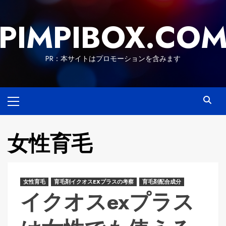
Skip
to
PIMPIBOX.CO
content
PR：本サイトはプロモーションを含みます
Primary
Menu
女性育毛
女性育毛
育毛剤イクオスEXプラスの考察
育毛剤配合成分
イクオスexプラス