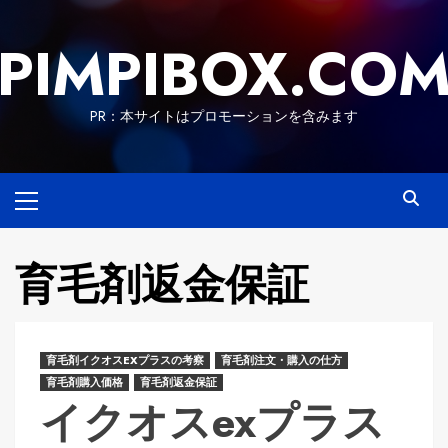
Skip
to
PIMPIBOX.CO
content
PR：本サイトはプロモーションを含みます
Primary
Menu
育毛剤返金保証
育毛剤イクオスEXプラスの考察
育毛剤注文・購入の仕方
育毛剤購入価格
育毛剤返金保証
イクオスexプラス