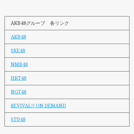
AKB48グループ 各リンク
AKB48
SKE48
NMB48
HKT48
NGT48
REVIVAL!! ON DEMAND
STU48