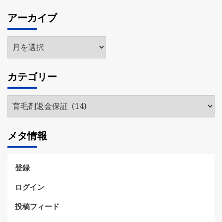
アーカイブ
ア
ー
カ
カテゴリー
イ
ブ
カ
テ
ゴ
メタ情報
リ
ー
登録
ログイン
投稿フィード