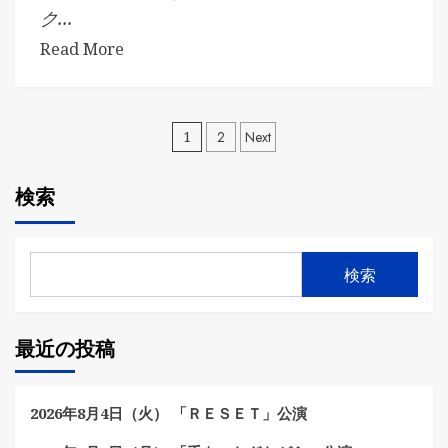
ク...
Read More
投
1
2
Next
稿
検索
の
ペ
検索
ー
ジ
最近の投稿
送
り
2026年8月4日（火） 「ＲＥＳＥＴ」公演