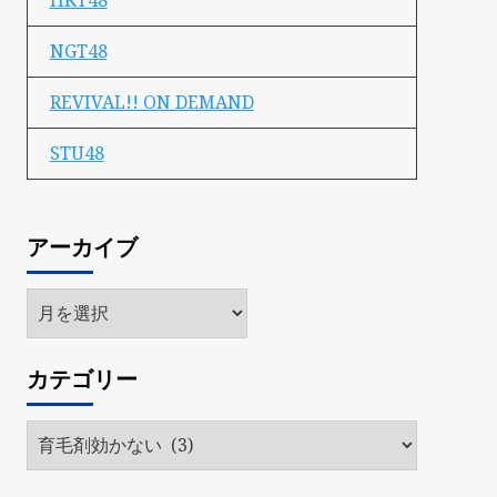
HKT48
NGT48
REVIVAL!! ON DEMAND
STU48
アーカイブ
ア
ー
カ
カテゴリー
イ
ブ
カ
テ
ゴ