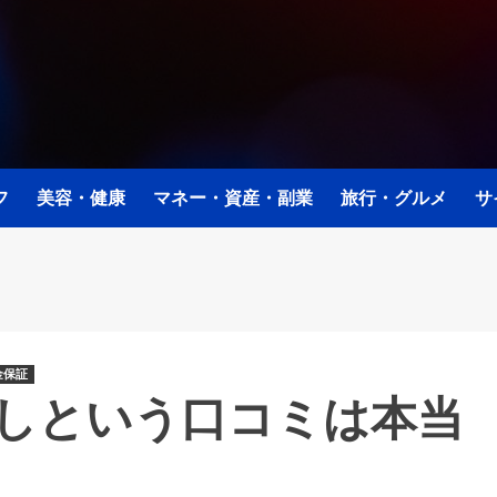
フ
美容・健康
マネー・資産・副業
旅行・グルメ
サ
金保証
しという口コミは本当