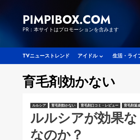
Skip
to
PIMPIBOX.COM
content
PR：本サイトはプロモーションを含みます
TVニューストレンド
アイドル
生活・ライ
育毛剤効かない
ルルシア
育毛剤効かない
育毛剤口コミ・レビュー
育毛剤返
ルルシアが効果な
なのか？