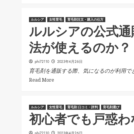
ルルシア
女性育毛
育毛剤注文・購入の仕方
ルルシアの公式通
法が使えるのか？
phi72110
2023年4月26日
育毛剤を通販する際、気になるのが利用でき.
Read More
ルルシア
女性育毛
育毛剤 口コミ・評判
育毛剤選び
初心者でも戸惑わ
phi72110
2023年4月26日