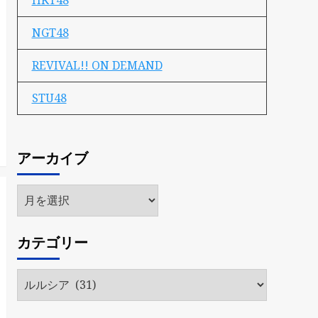
HKT48
NGT48
REVIVAL!! ON DEMAND
STU48
アーカイブ
ア
ー
カ
カテゴリー
イ
ブ
カ
テ
ゴ