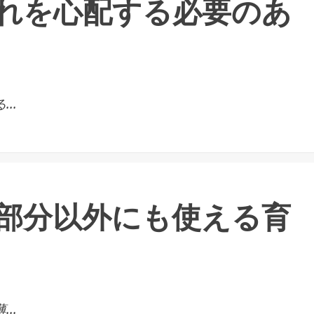
れを心配する必要のあ
..
部分以外にも使える育
..