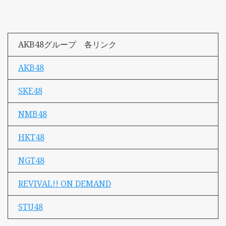
AKB48グループ 各リンク
AKB48
SKE48
NMB48
HKT48
NGT48
REVIVAL!! ON DEMAND
STU48