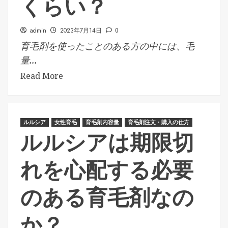
くらい？
admin
2023年7月14日
0
育毛剤を使ったことのある方の中には、毛
量...
Read More
ルルシア
女性育毛
育毛剤内容量
育毛剤注文・購入の仕方
ルルシアは期限切
れを心配する必要
のある育毛剤なの
か？