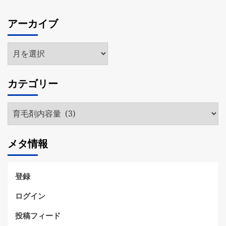
アーカイブ
ア
ー
カ
カテゴリー
イ
ブ
カ
テ
ゴ
メタ情報
リ
ー
登録
ログイン
投稿フィード