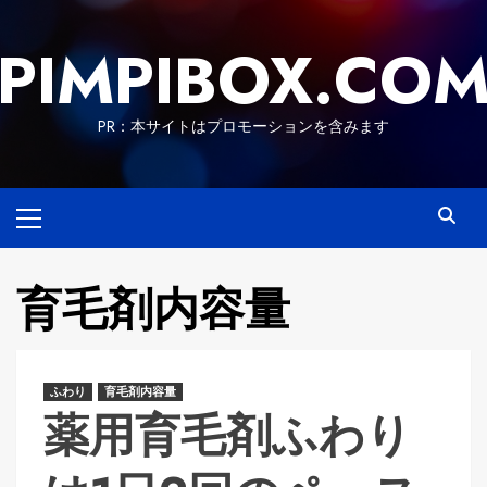
Skip
to
PIMPIBOX.CO
content
PR：本サイトはプロモーションを含みます
Primary
Menu
育毛剤内容量
ふわり
育毛剤内容量
薬用育毛剤ふわり