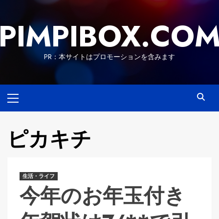
Skip
to
PIMPIBOX.CO
content
PR：本サイトはプロモーションを含みます
Primary
Menu
ピカキチ
生活・ライフ
今年のお年玉付き