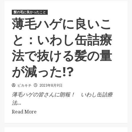
髪の毛に良かったこと
薄毛ハゲに良いこ
と：いわし缶詰療
法で抜ける髪の量
が減った!?
ピカキチ
2023年8月9日
薄毛ハゲの皆さんに朗報！ いわし缶詰療
法...
Read More