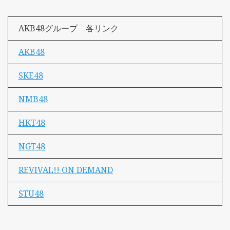
AKB48グループ 各リンク
AKB48
SKE48
NMB48
HKT48
NGT48
REVIVAL!! ON DEMAND
STU48