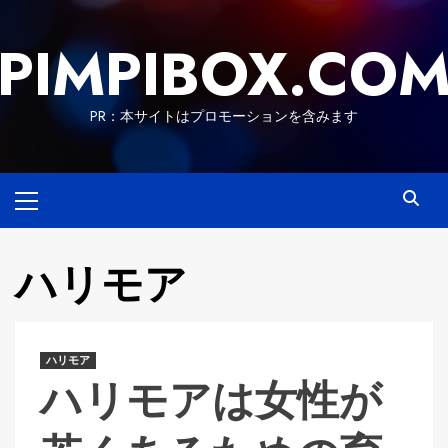
Skip
to
PIMPIBOX.CO
content
PR：本サイトはプロモーションを含みます
Primary
Menu
ハリモア
ハリモア
ハリモアは女性が