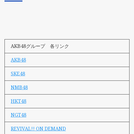
AKB48グループ 各リンク
AKB48
SKE48
NMB48
HKT48
NGT48
REVIVAL!! ON DEMAND