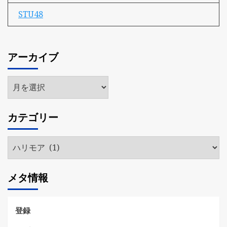
STU48
アーカイブ
ア
ー
カ
カテゴリー
イ
ブ
カ
テ
ゴ
メタ情報
リ
ー
登録