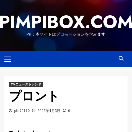
Skip
to
PIMPIBOX.CO
content
PR：本サイトはプロモーションを含みます
Primary
Menu
TVニューストレンド
プロント
phi72110
2023年4月3日
0