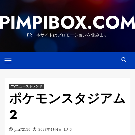
Skip
to
PIMPIBOX.CO
content
PR：本サイトはプロモーションを含みます
Primary
Menu
TVニューストレンド
ポケモンスタジアム
2
phi72110
2023年4月4日
0