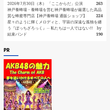
2026年7月30日（木） 「ここからだ」公演
263
神戸養蜂場・養蜂場を営む神戸養蜂場が厳選した高品
質な蜂蜜専門店【神戸養蜂場 通販ショップ】
224
星々のように輝くメロディと、宇宙の深遠な孤独を纏
う『ぼっちざろっく』-- 私たちは一人ではない!! by
結束バンド
190
PR