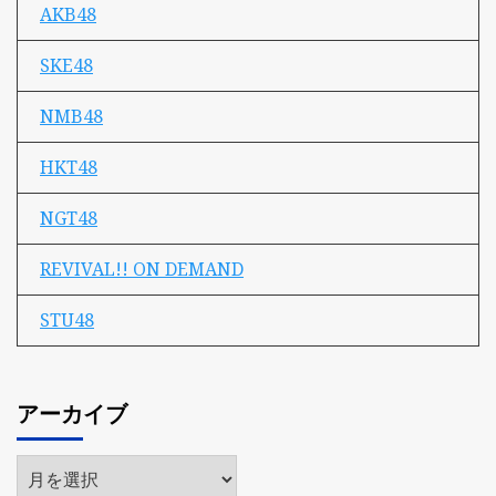
AKB48
SKE48
NMB48
HKT48
NGT48
REVIVAL!! ON DEMAND
STU48
アーカイブ
ア
ー