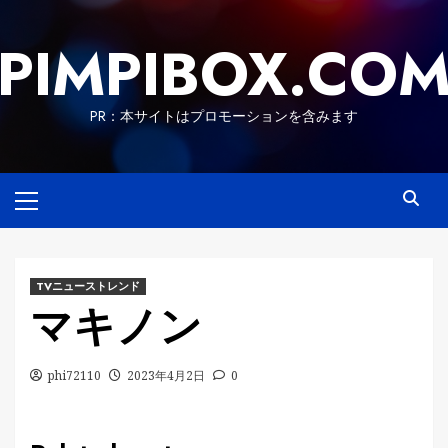
Skip
to
PIMPIBOX.CO
content
PR：本サイトはプロモーションを含みます
Primary
Menu
TVニューストレンド
マキノン
phi72110
2023年4月2日
0