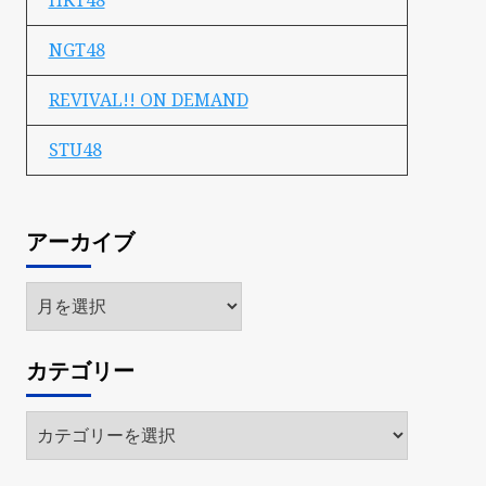
HKT48
NGT48
REVIVAL!! ON DEMAND
STU48
アーカイブ
ア
ー
カ
カテゴリー
イ
ブ
カ
テ
ゴ