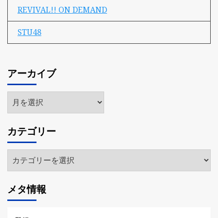
REVIVAL!! ON DEMAND
STU48
アーカイブ
ア
ー
カ
カテゴリー
イ
ブ
カ
テ
ゴ
メタ情報
リ
ー