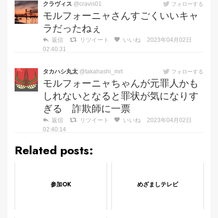
クラヴィス
@cravis01
フォローする
モルフォーニャさんすごくいいキャ
ラだったねぇ
返信
リツイート
いいね
2023年04月02日
02:40:31
タカハシ丸太
@takahashi_mrt
フォローする
モルフォーニャちゃんが元罪人かも
しれないとなると罪状が気になりす
ぎる 詐欺師に一票
返信
リツイート
いいね
2023年04月02日
02:40:14
Related posts:
参加OK
めざましテレビ