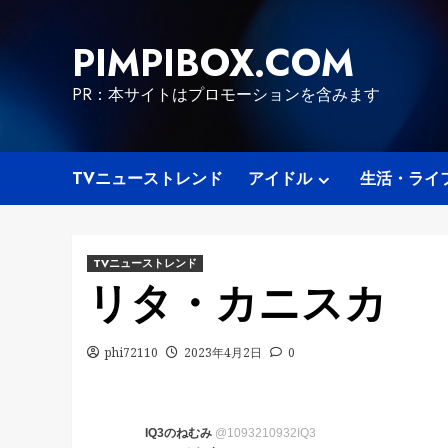
Skip
to
PIMPIBOX.COM
content
PR：本サイトはプロモーションを含みます
TVニューストレンド
アイドル
生活・ライ
TVニューストレンド
リタ・カニスカ
phi72110
2023年4月2日
0
IQ3のねむみ
@1093210932IQ3