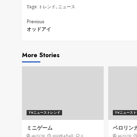
Tags:
トレンド
,
ニュース
Continue
Previous
オッドアイ
Reading
More Stories
TVニューストレンド
TVニュース
ミニゲーム
ベロリン
phi72110
2023年4月4日
0
phi72110