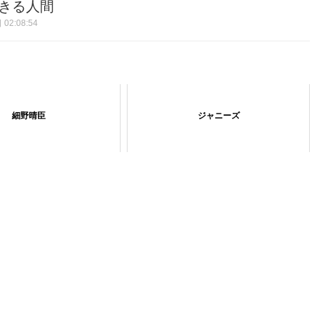
きる人間
02:08:54
細野晴臣
ジャニーズ