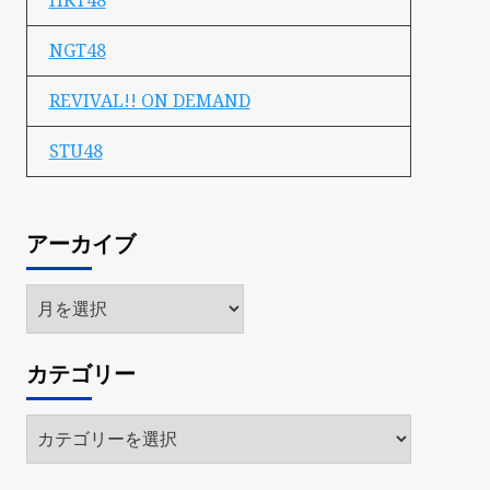
HKT48
NGT48
REVIVAL!! ON DEMAND
STU48
アーカイブ
ア
ー
カ
カテゴリー
イ
ブ
カ
テ
ゴ