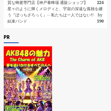
質な蜂蜜専門店【神戸養蜂場 通販ショップ】
224
星々のように輝くメロディと、宇宙の深遠な孤独を纏
う『ぼっちざろっく』-- 私たちは一人ではない!! by
結束バンド
190
PR