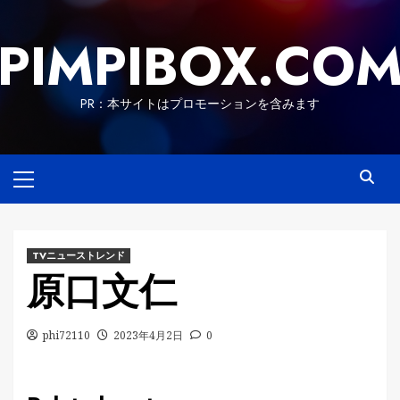
Skip
to
PIMPIBOX.CO
content
PR：本サイトはプロモーションを含みます
Primary
Menu
TVニューストレンド
原口文仁
phi72110
2023年4月2日
0