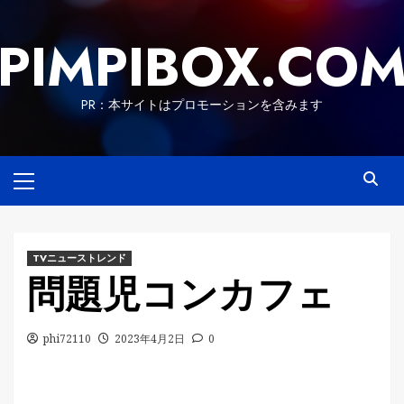
Skip
to
PIMPIBOX.CO
content
PR：本サイトはプロモーションを含みます
Primary
Menu
TVニューストレンド
問題児コンカフェ
phi72110
2023年4月2日
0