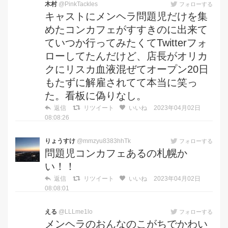
木村
@PinkTackles
フォローする
キャストにメンヘラ問題児だけを集
めたコンカフェがすすきのに出来て
ていつか行ってみたくてTwitterフォ
ローしてたんだけど、店長がオリカ
クにリスカ血液混ぜてオープン20日
もたずに解雇されてて本当に笑っ
た。看板に偽りなし。
返信
リツイート
いいね
2023年04月02日
08:08:26
りょうすけ
@mmzyu8383hhTk
フォローする
問題児コンカフェあるの札幌か
い！！
返信
リツイート
いいね
2023年04月02日
08:08:01
える
@LLLme1lo
フォローする
メンヘラのおんなのこがちでかわい