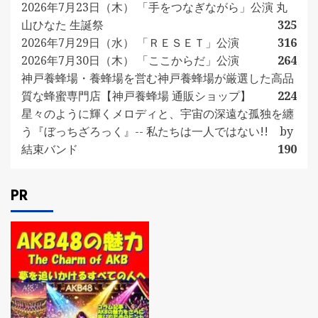
2026年7月23日（木） 「手をつなぎながら」公演 丸
山ひなた 生誕祭
325
2026年7月29日（水） 「ＲＥＳＥＴ」公演
316
2026年7月30日（木） 「ここからだ」公演
264
神戸養蜂場・養蜂場を営む神戸養蜂場が厳選した高品
質な蜂蜜専門店【神戸養蜂場 通販ショップ】
224
星々のように輝くメロディと、宇宙の深遠な孤独を纏
う『ぼっちざろっく』-- 私たちは一人ではない!! by
結束バンド
190
PR