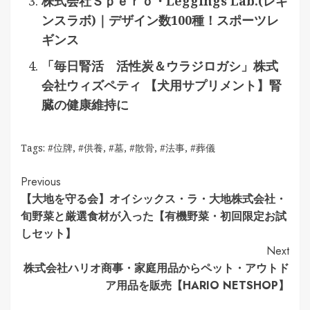
株式会社Ｓｐｅｒｏ・Leggings Lab.(レギ
ンスラボ)｜デザイン数100種！スポーツレ
ギンス
「毎日腎活 活性炭＆ウラジロガシ」株式
会社ウィズペティ 【犬用サプリメント】腎
臓の健康維持に
Tags:
#位牌
,
#供養
,
#墓
,
#散骨
,
#法事
,
#葬儀
Continue
Previous
【大地を守る会】オイシックス・ラ・大地株式会社・
Reading
旬野菜と厳選食材が入った【有機野菜・初回限定お試
しセット】
Next
株式会社ハリオ商事・家庭用品からペット・アウトド
ア用品を販売【HARIO NETSHOP】