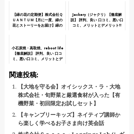
【緑の花の定期便】株式会社Ｑ
Jackery（ジャクリ）【徹底解
ＵＡＮＴＵＭ【月に一度、緑の
説】 評判、良い 口コミ、悪い口
花とストーリーをお届け】緑の
コミ、メリットとデメリット!!
花がある暮らし
小石原焼・高取焼、reboot life
【徹底解説】 評判、良い 口コ
ミ、悪い口コミ、メリットとデ
メリット!!
関連投稿:
【大地を守る会】オイシックス・ラ・大地
株式会社・旬野菜と厳選食材が入った【有
機野菜・初回限定お試しセット】
【キャンブリーキッズ】ネイティブ講師か
ら楽しく学べるお子さま向け英会話