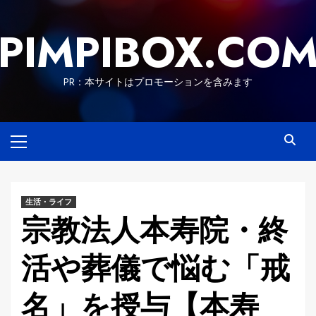
Skip
to
PIMPIBOX.CO
content
PR：本サイトはプロモーションを含みます
Primary
Menu
生活・ライフ
宗教法人本寿院・終
活や葬儀で悩む「戒
名」を授与【本寿