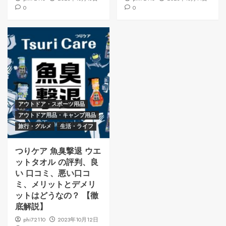
0
0
アウトドア・スポーツ用品
アウトドア用品・キャンプ用品
旅行・グルメ
生活・ライフ
つりケア 魚臭撃退 ウエ
ットタオル の評判、良
い 口コミ、悪い口コ
ミ、メリットとデメリ
ットはどうなの？ 【徹
底解説】
phi72110
2023年10月12日