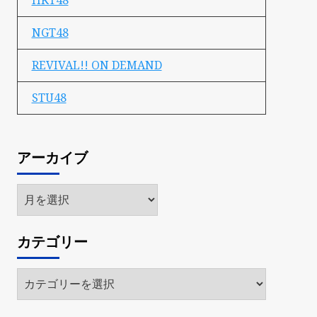
HKT48
NGT48
REVIVAL!! ON DEMAND
STU48
アーカイブ
ア
ー
カ
カテゴリー
イ
ブ
カ
テ
ゴ