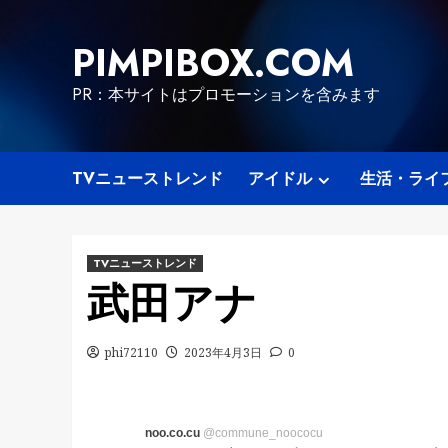
Skip
to
PIMPIBOX.COM
content
PR：本サイトはプロモーションを含みます
TVニューストレンド
アイドル
生活・ライ
TVニューストレンド
武田アナ
phi72110
2023年4月3日
0
noo.co.cu
@commune_noococu