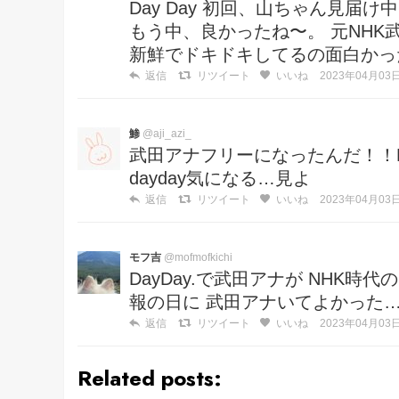
Day Day 初回、山ちゃん見届
もう中、良かったね〜。 元NH
新鮮でドキドキしてるの面白かっ
返信
リツイート
いいね
2023年04月03日 
鯵
@aji_azi_
武田アナフリーになったんだ！！
dayday気になる…見よ
返信
リツイート
いいね
2023年04月03日 
モフ吉
@mofmofkichi
DayDay.で武田アナが NHK
報の日に 武田アナいてよかった
返信
リツイート
いいね
2023年04月03日 
Related posts: