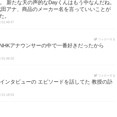
け中。 新たな天の声的なDayくんはもう中なんだね。
K武田アナ、商品のメーカー名を言っていいことが
た。
01:48:47
フォローする
NHKアナウンサーの中で一番好きだったから
01:46:20
フォローする
時代のインタビューの エピソードを話してた 教授の訃
…
01:18:54