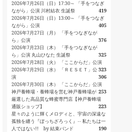
2026年7月26日（日）17:30～ 「手をつなぎ
ながら」公演 川村結衣 生誕祭
419
2026年7月26日（日）13:00～ 「手をつなぎ
ながら」公演
405
2026年7月27日（月） 「手をつなぎなが
ら」公演
376
2026年7月23日（木） 「手をつなぎなが
ら」公演 丸山ひなた 生誕祭
325
2026年7月28日（火） 「ここからだ」公演
2026年7月29日（水） 「ＲＥＳＥＴ」公
323
演
306
2026年7月30日（木） 「ここからだ」公演
神戸養蜂場・養蜂場を営む神戸養蜂場が
253
厳選した高品質な蜂蜜専門店【神戸養蜂場
通販ショップ】
223
星々のように輝くメロディと、宇宙の深遠な
孤独を纏う『ぼっちざろっく』-- 私たちは一
人ではない!! by 結束バンド
190