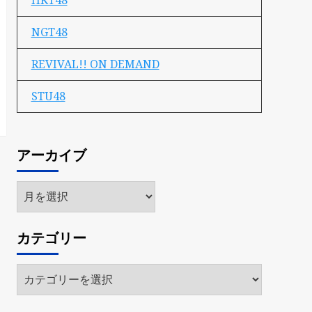
HKT48
NGT48
REVIVAL!! ON DEMAND
STU48
アーカイブ
ア
ー
カ
カテゴリー
イ
ブ
カ
テ
ゴ