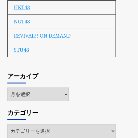
HKT48
NGT48
REVIVAL!! ON DEMAND
STU48
アーカイブ
ア
ー
カ
カテゴリー
イ
ブ
カ
テ