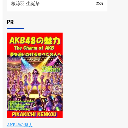
根涼羽 生誕祭
225
PR
AKB48の魅力