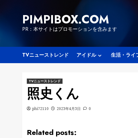
Skip
to
PIMPIBOX.COM
content
PR：本サイトはプロモーションを含みます
TVニューストレンド
アイドル
生活・ライ
TVニューストレンド
照史くん
phi72110
2023年4月3日
0
Related posts: