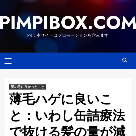
Skip
to
PIMPIBOX.CO
content
PR：本サイトはプロモーションを含みます
Primary
Menu
髪の毛に良かったこと
薄毛ハゲに良いこ
と：いわし缶詰療法
で抜ける髪の量が減