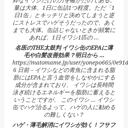
粋なイワシだけの力を確かたのである。
量は大体、1日に缶詰1つ程度。ただ「1
日1缶」とキッチリと決めてしまうと逆
にストレスでハゲそうだったので、あく
までも大体。缶詰じゃないときが頻繁に
あれば、1日イワシ1匹の …
名医のTHE太鼓判 イワシ缶のEPAに薄
毛や白髪改善効果？明日から …
https://matomame.jp/user/yonepo665/0e91
6 日前 – イワシなどの青魚に含まれる脂
肪にはEPAと言う血管をしなやかにする
成分が含まれており、 イワシは長時間
泳ぎ続けるエネルギーを脂肪に蓄えると
いうことですが、 このイワシ … イワシ
缶でハゲ治るよって、ハゲの人に勧める
の難しくない？
ハゲ・薄毛解消にイワシが効く！フサフ