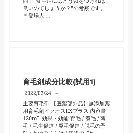
問：“食生活にはどう気をつければ
良いのでしょうか？”の考察です。
＊登場人 …
育毛剤成分比較(試用1)
2022/02/24
–
主要育毛剤 【医薬部外品】無添加薬
用育毛剤イクオスEXプラス 内容量
120mL 効果・効能 育毛 / 養毛 / 薄
毛 / 毛生促進 / 発毛促進 / 脱毛の予
防 / かゆみ / ふけ / 病後の脱毛 …