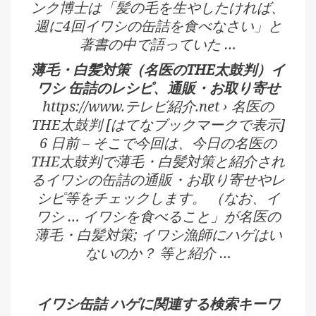
ンク博士は「髪の毛を生やしたければ、
週に4回イワシの缶詰を食べなさい」と
著書の中で語っていた …
薄毛・白髪対策（名医のTHE太鼓判）イ
ワシ 缶詰のレシピ、通販・お取り寄せ
https://www.テレビ紹介.net › 名医の
THE太鼓判 [はてなブックマークで表示]
6 日前 – そこで今回は、今日の名医の
THE太鼓判で薄毛・白髪対策と紹介され
るイワシの缶詰の通販・お取り寄せやレ
シピ等をチェックします。 （なお、イ
ワシ … イワシを食べること」が名医の
薄毛・白髪対策; イワシ漁師にハゲはい
ないのか？ 等と紹介 …
イワシ缶詰 ハゲに関連する検索キーワ