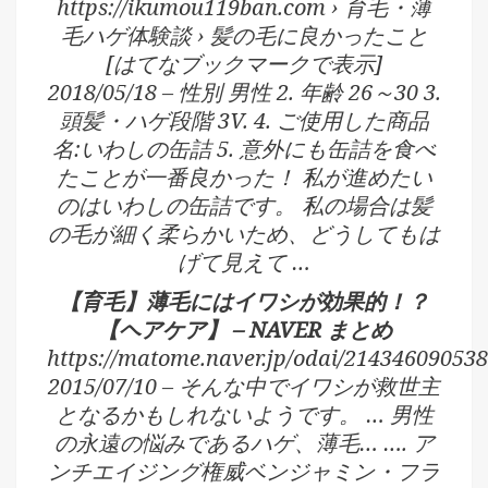
https://ikumou119ban.com › 育毛・薄
毛ハゲ体験談 › 髪の毛に良かったこと
[はてなブックマークで表示]
2018/05/18 – 性別 男性 2. 年齢 26～30 3.
頭髪・ハゲ段階 3V. 4. ご使用した商品
名:いわしの缶詰 5. 意外にも缶詰を食べ
たことが一番良かった！ 私が進めたい
のはいわしの缶詰です。 私の場合は髪
の毛が細く柔らかいため、どうしてもは
げて見えて …
【育毛】薄毛にはイワシが効果的！？
【ヘアケア】 – NAVER まとめ
https://matome.naver.jp/odai/21434609053
2015/07/10 – そんな中でイワシが救世主
となるかもしれないようです。 … 男性
の永遠の悩みであるハゲ、薄毛… …. ア
ンチエイジング権威ベンジャミン・フラ