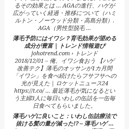
るその効果とは … AGAの進行、ハゲが
広がっていく経過・推移について（ハミ
ルトン・ノーウッド分類・高島分類）.
AGA（男性型脱毛 …
薄毛予防にはイワシ？育毛効果が望める
成分が豊富 | トレンド情報遊び
johotrend.com › トレンド
2018/12/01 – 俺、イワシ食おう 【ハゲ
改善テク】薄毛のオッサンが1カ月間
「イワシ」を食べ続けたらフサフサへの
光が見えた | ロケットニュース24
https://t.co/ … 最近薄毛が気になるとい
う主婦3人に毎日いわしの缶詰を一缶毎
日食べてもらいました。
薄毛ハゲに良いこと：いわし缶詰療法で
抜ける髪の量が減った!? – 薄毛ハゲ …