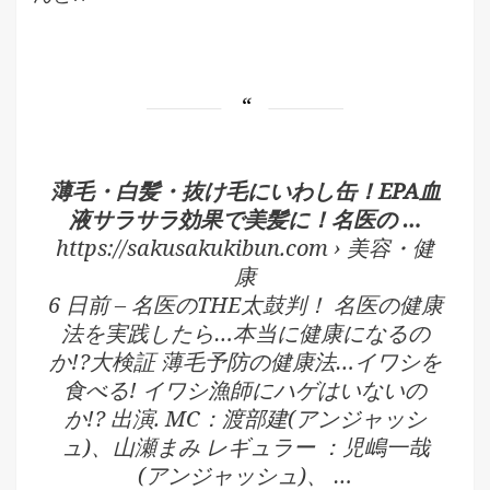
薄毛・白髪・抜け毛にいわし缶！EPA血
液サラサラ効果で美髪に！名医の …
https://sakusakukibun.com › 美容・健
康
6 日前 – 名医のTHE太鼓判！ 名医の健康
法を実践したら…本当に健康になるの
か!?大検証 薄毛予防の健康法…イワシを
食べる! イワシ漁師にハゲはいないの
か!? 出演. MC：渡部建(アンジャッシ
ュ)、山瀬まみ レギュラー ：児嶋一哉
(アンジャッシュ)、 …