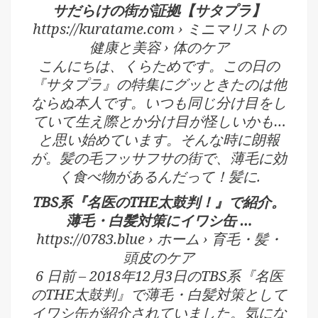
サだらけの街が証拠【サタプラ】
https://kuratame.com › ミニマリストの
健康と美容 › 体のケア
こんにちは、くらためです。この日の
『サタプラ』の特集にグッときたのは他
ならぬ本人です。いつも同じ分け目をし
ていて生え際とか分け目が怪しいかも…
と思い始めています。そんな時に朗報
が。髪の毛フッサフサの街で、薄毛に効
く食べ物があるんだって！髪に.
TBS系『名医のTHE太鼓判！』で紹介。
薄毛・白髪対策にイワシ缶 …
https://0783.blue › ホーム › 育毛・髪・
頭皮のケア
6 日前 – 2018年12月3日のTBS系『名医
のTHE太鼓判』で薄毛・白髪対策として
イワシ缶が紹介されていました。気にな