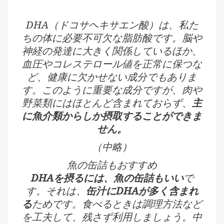
DHA（ドコサヘキサエン酸）は、私た
ちの体に必要不可欠な脂肪酸です。脳や
神経の発達に大きく関係しているほか、
血圧やコレステロール値を正常に保つな
ど、健康に欠かせない成分でもありま
す。このように重要な成分ですが、肉や
野菜類にはほとんど含まれておらず、
主
に魚介類からしか摂取することができま
せん。
（中略）
魚の缶詰もおすすめ
DHAを摂るには、魚の缶詰もいい
で
す。それは、
缶汁にDHAが多く含まれ
る
ためです。食べるときは調理方法など
を工夫して、残さず利用しましょう。中