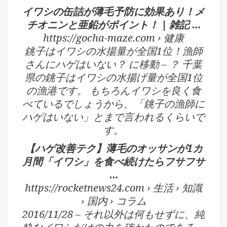
イワシの缶詰が薄毛予防に効果あり！メ
チオニンと亜鉛がポイント！ | 雑記 …
https://gocha-maze.com › 健康
銚子はイワシの水揚量が全国1位！漁師
さんにハゲはいない？ に移動 – ？ 千葉
県の銚子はイワシの水揚げ量が全国1位
の漁港です。 もちろんイワシを良く食
べているでしょうから、「銚子の漁師に
ハゲはいない」とまで言われるくらいで
す。
【ハゲ改善テク】薄毛のオッサンが1カ
月間「イワシ」を食べ続けたらフサフサ
…
https://rocketnews24.com › 生活 › 知識
› 国内 › コラム
2016/11/28 – それ以外は何もせずに、純