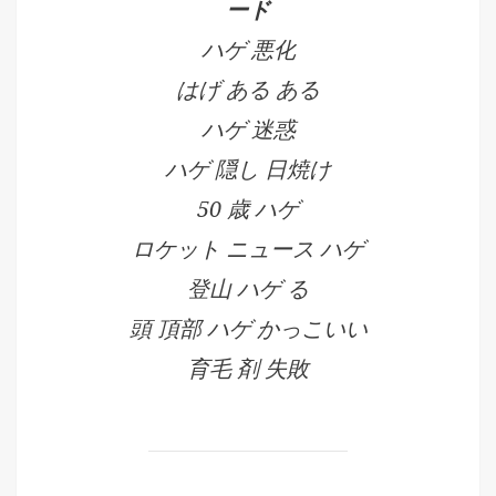
ード
ハゲ 悪化
はげ ある ある
ハゲ 迷惑
ハゲ 隠し 日焼け
50 歳 ハゲ
ロケット ニュース ハゲ
登山 ハゲ る
頭 頂部 ハゲ かっこいい
育毛 剤 失敗