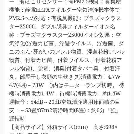
ー：有ほこりセンサー：有PM2.5検知：有集塵
機能：静電HEPAフィルター空気清浄機本体で
PM2.5への対応：有脱臭機能：プラズマクラス
ター25000、ダブル脱臭フィルターイオン名
称：プラズマクラスター25000イオン効果：空
気浄化(浮遊カビ菌、浮遊ウイルス、浮遊菌、ダ
ニのふん･死がいのアレル物質、浮遊花粉アレル
物質、付着カビ菌、付着ウイルス、付着花粉ア
レル物質)、除電、消臭(付着タバコ臭、付着汗
臭、部屋干し衣類の生乾き臭)消費電力：4.7W
4.7(4.4)～73W ()内はモニターランプ切時。 待
機時消費電力1.4W。待機時消費電力：約1.4W
運転音：54dB～20dB空気清浄適用床面積の目
安：～53畳/87m2清浄時間(8畳)：約6分「強」
運転時
【商品サイズ】外箱サイズ(mm) 高さ:698×