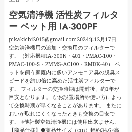
空気清浄機 活性炭フィルタ
ー ペット用 IA-300PF
pikakichi2015@gmail.com
2024年12月17日
空気清浄機用の追加・交換用のフィルターで
す。（対応機種IA-300N・401・PMAC-100・
PMAC-100-S・PMMS-AC100・RMDK-40） ペ
ットを飼う家庭内に多いアンモニア臭の脱臭ス
ピードを約10倍に高めた活性炭フィルターで
す。 フィルターの交換時期は開封後、約1年が
目安となります。 なお設置場所や使い方によっ
て交換時期が早くなることがあります。 またに
おいが取れにくくなったときも交換の目安で
す。 ※他社製空気清浄機には使用出来ません。
【商品仕様】●商品サイズ（cm）幅約34.6×高