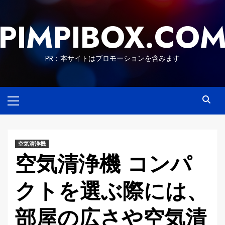
Skip
to
PIMPIBOX.CO
content
PR：本サイトはプロモーションを含みます
Primary
Menu
空気清浄機
空気清浄機 コンパ
クトを選ぶ際には、
部屋の広さや空気清