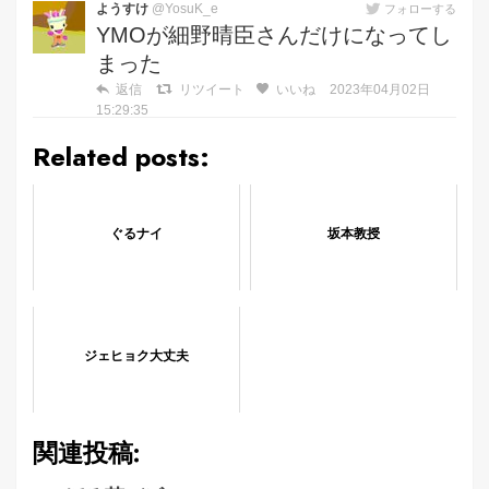
ようすけ
@YosuK_e
フォローする
YMOが細野晴臣さんだけになってし
まった
返信
リツイート
いいね
2023年04月02日
15:29:35
Related posts:
ぐるナイ
坂本教授
ジェヒョク大丈夫
関連投稿: