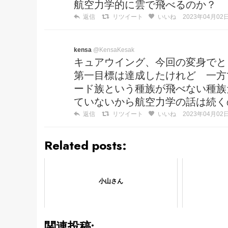
航空力学的に雲で飛べるのか？
返信
リツイート
いいね
2023年04月02日 
kensa
@KensaKesak
キュアウイング、今回の変身でと
第一目標は達成したけれど 一方
ード族という種族が飛べない種族
ていないから航空力学の話は続く
返信
リツイート
いいね
2023年04月02日 
Related posts:
小山さん
関連投稿: