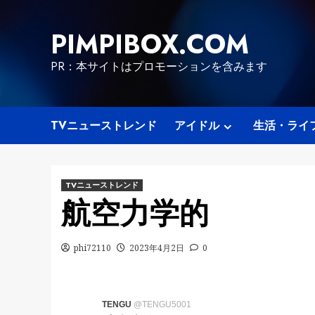
Skip
to
PIMPIBOX.COM
content
PR：本サイトはプロモーションを含みます
TVニューストレンド
アイドル
生活・ライ
TVニューストレンド
航空力学的
phi72110
2023年4月2日
0
TENGU
@TENGU5001