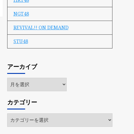
HKT48
NGT48
REVIVAL!! ON DEMAND
STU48
アーカイブ
ア
ー
カ
カテゴリー
イ
ブ
カ
テ
ゴ