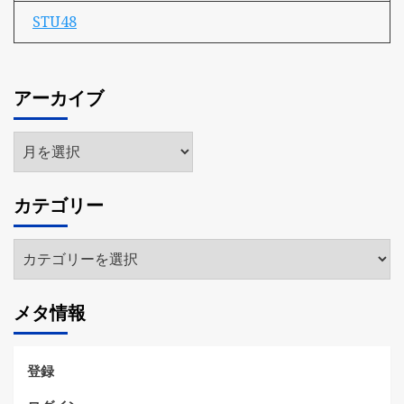
STU48
アーカイブ
ア
ー
カ
カテゴリー
イ
ブ
カ
テ
ゴ
メタ情報
リ
ー
登録