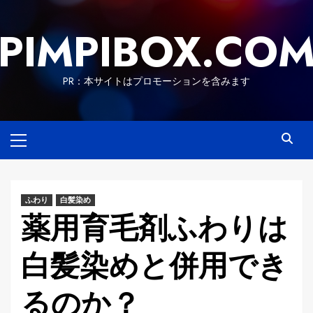
Skip
to
PIMPIBOX.CO
content
PR：本サイトはプロモーションを含みます
Primary
Menu
ふわり
白髪染め
薬用育毛剤ふわりは
白髪染めと併用でき
るのか？