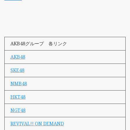
AKB48グループ 各リンク
AKB48
SKE48
NMB48
HKT48
NGT48
REVIVAL!! ON DEMAND