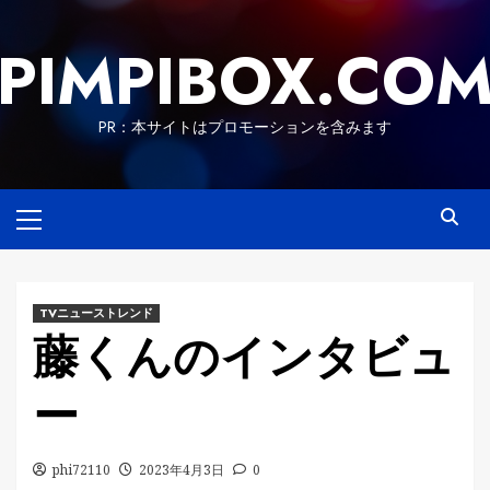
Skip
to
PIMPIBOX.CO
content
PR：本サイトはプロモーションを含みます
Primary
Menu
TVニューストレンド
藤くんのインタビュ
ー
phi72110
2023年4月3日
0