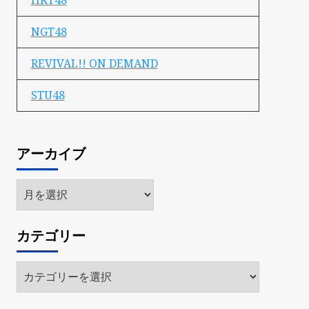
HKT48
NGT48
REVIVAL!! ON DEMAND
STU48
アーカイブ
ア
ー
カ
カテゴリー
イ
ブ
カ
テ
ゴ