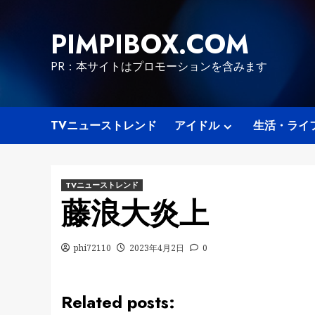
Skip
to
PIMPIBOX.COM
content
PR：本サイトはプロモーションを含みます
TVニューストレンド
アイドル
生活・ライ
TVニューストレンド
藤浪大炎上
phi72110
2023年4月2日
0
Related posts: