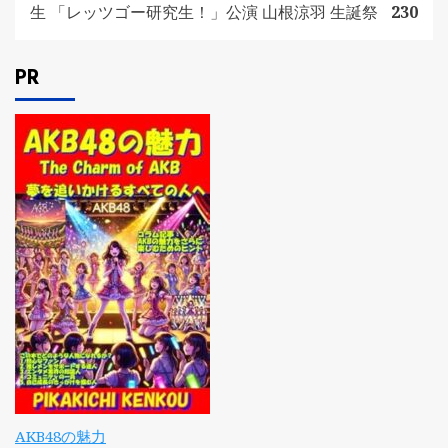
生 「レッツゴー研究生！」公演 山根涼羽 生誕祭
230
PR
AKB48の魅力