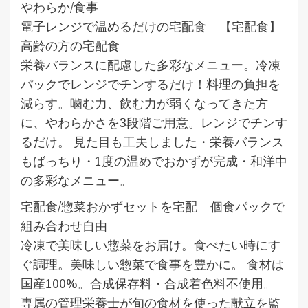
やわらか/食事
電子レンジで温めるだけの宅配食 – 【宅配食】
高齢の方の宅配食
栄養バランスに配慮した多彩なメニュー。冷凍
パックでレンジでチンするだけ！料理の負担を
減らす。噛む力、飲む力が弱くなってきた方
に、やわらかさを3段階ご用意。レンジでチンす
るだけ。 見た目も工夫しました・栄養バランス
もばっちり・1度の温めでおかずが完成・和洋中
の多彩なメニュー。
宅配食/惣菜おかずセットを宅配 – 個食パックで
組み合わせ自由
冷凍で美味しい惣菜をお届け。食べたい時にす
ぐ調理。美味しい惣菜で食事を豊かに。 食材は
国産100%。合成保存料・合成着色料不使用。
専属の管理栄養士が旬の食材を使った献立を監