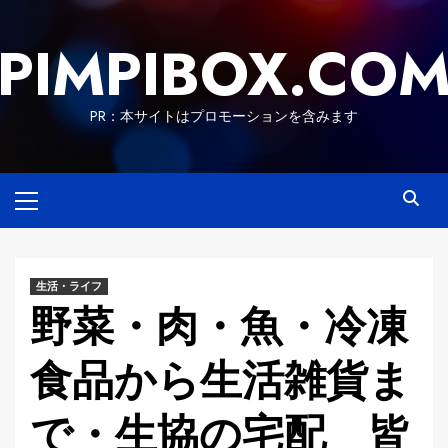
Skip
to
PIMPIBOX.CO
content
PR：本サイトはプロモーションを含みます
Primary
Menu
生活・ライフ
野菜・肉・魚・冷凍
食品から生活雑貨ま
で・生協の宅配 皆