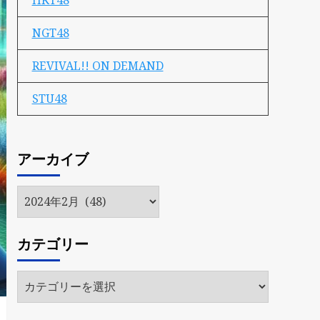
HKT48
NGT48
REVIVAL!! ON DEMAND
STU48
アーカイブ
ア
ー
カ
カテゴリー
イ
ブ
カ
テ
ゴ