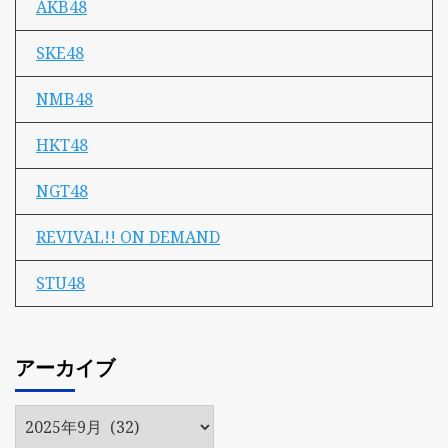
AKB48
SKE48
NMB48
HKT48
NGT48
REVIVAL!! ON DEMAND
STU48
アーカイブ
ア
ー