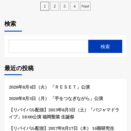
投
1
2
3
4
Next
稿
検索
の
ペ
検索
ー
ジ
最近の投稿
送
り
2026年8月4日（火） 「ＲＥＳＥＴ」公演
2026年8月3日（月） 「手をつなぎながら」公演
【リバイバル配信】2013年8月3日（土）「パジャマドラ
イブ」18:00公演 福岡聖菜 生誕祭
【リバイバル配信】2017年8月17日（木） 16期研究生