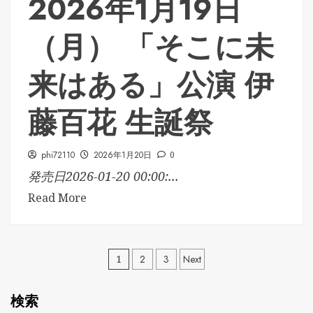
2026年1月19日
（月） 「そこに未
来はある」公演 伊
藤百花 生誕祭
phi72110
2026年1月20日
0
発売日2026-01-20 00:00:...
Read More
投
1
2
3
Next
稿
検索