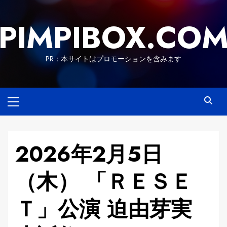
Skip
to
PIMPIBOX.CO
content
PR：本サイトはプロモーションを含みます
Primary
Menu
2026年2月5日
（木） 「ＲＥＳＥ
Ｔ」公演 迫由芽実