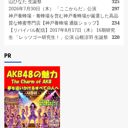
山ひなた 生誕祭
325
2026年7月30日（木） 「ここからだ」公演
297
神戸養蜂場・養蜂場を営む神戸養蜂場が厳選した高品
質な蜂蜜専門店【神戸養蜂場 通販ショップ】
234
【リバイバル配信】2017年8月17日（木） 16期研究
生 「レッツゴー研究生！」公演 山根涼羽 生誕祭
220
PR