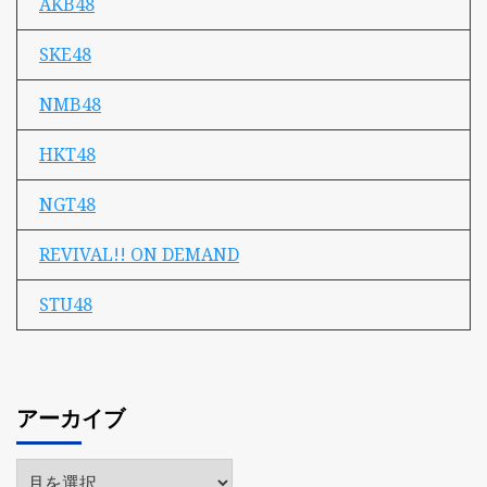
AKB48
SKE48
NMB48
HKT48
NGT48
REVIVAL!! ON DEMAND
STU48
アーカイブ
ア