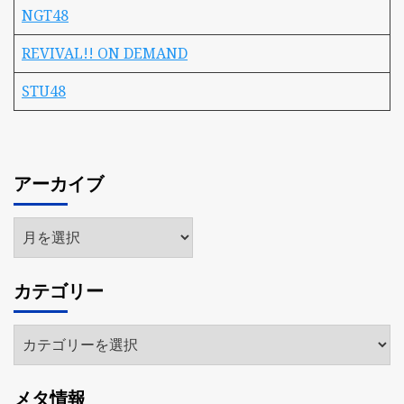
NGT48
REVIVAL!! ON DEMAND
STU48
アーカイブ
ア
ー
カ
カテゴリー
イ
ブ
カ
テ
ゴ
メタ情報
リ