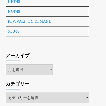
HKT48
NGT48
REVIVAL!! ON DEMAND
STU48
アーカイブ
ア
ー
カ
カテゴリー
イ
ブ
カ
テ