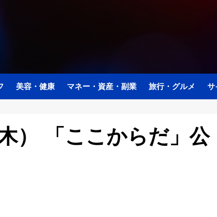
フ
美容・健康
マネー・資産・副業
旅行・グルメ
サ
（木） 「ここからだ」公