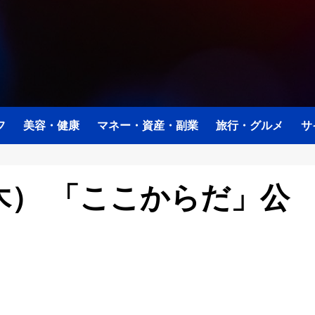
フ
美容・健康
マネー・資産・副業
旅行・グルメ
サ
（木） 「ここからだ」公