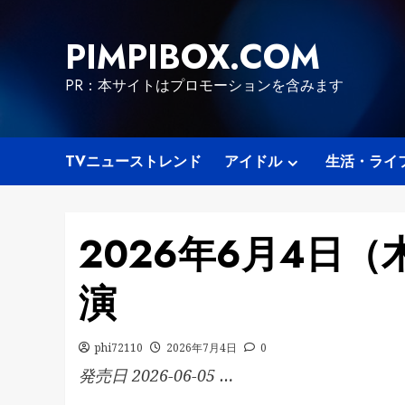
Skip
to
PIMPIBOX.COM
content
PR：本サイトはプロモーションを含みます
TVニューストレンド
アイドル
生活・ライ
2026年6月4日
演
phi72110
2026年7月4日
0
発売日 2026-06-05 …