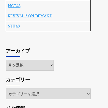
NGT48
REVIVAL!! ON DEMAND
STU48
アーカイブ
ア
ー
カ
カテゴリー
イ
ブ
カ
テ
ゴ