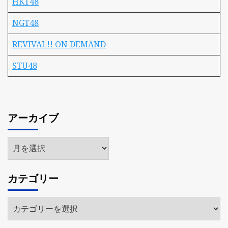
HKT48
NGT48
REVIVAL!! ON DEMAND
STU48
アーカイブ
ア
ー
カ
カテゴリー
イ
ブ
カ
テ