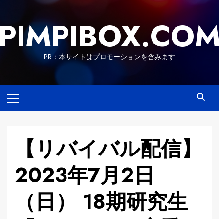
Skip
to
PIMPIBOX.CO
content
PR：本サイトはプロモーションを含みます
Primary
Menu
【リバイバル配信】
2023年7月2日
（日） 18期研究生