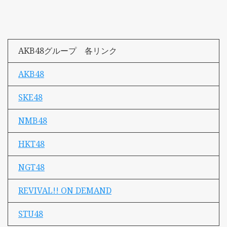
AKB48グループ 各リンク
AKB48
SKE48
NMB48
HKT48
NGT48
REVIVAL!! ON DEMAND
STU48