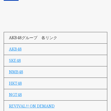
AKB48グループ 各リンク
AKB48
SKE48
NMB48
HKT48
NGT48
REVIVAL!! ON DEMAND