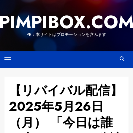
Skip
to
PIMPIBOX.CO
content
PR：本サイトはプロモーションを含みます
Primary
Menu
【リバイバル配信】
2025年5月26日
（月） 「今日は誰