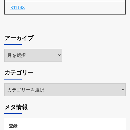
STU48
アーカイブ
ア
ー
カ
カテゴリー
イ
ブ
カ
テ
ゴ
メタ情報
リ
ー
登録