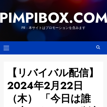
Skip
to
PIMPIBOX.CO
content
PR：本サイトはプロモーションを含みます
Primary
Menu
【リバイバル配信】
2024年2月22日
（木） 「今日は誰