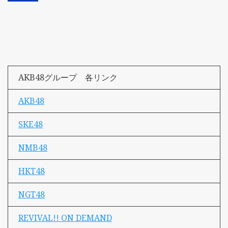
AKB48グループ 各リンク
AKB48
SKE48
NMB48
HKT48
NGT48
REVIVAL!! ON DEMAND