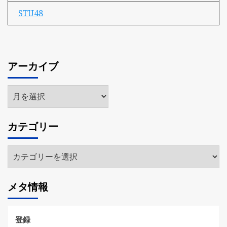
STU48
アーカイブ
ア
ー
カ
カテゴリー
イ
ブ
カ
テ
ゴ
メタ情報
リ
ー
登録