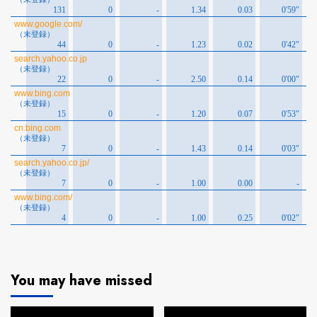
You may have missed