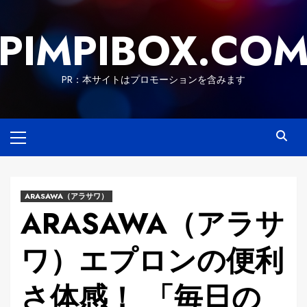
Skip
to
PIMPIBOX.CO
content
PR：本サイトはプロモーションを含みます
Primary
Menu
ARASAWA（アラサワ）
ARASAWA（アラサ
ワ）エプロンの便利
さ体感！ 「毎日の