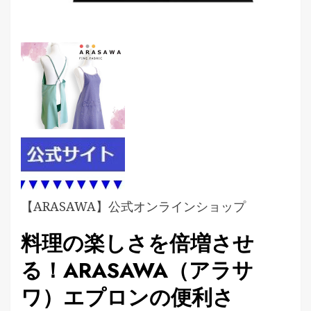
【ARASAWA】公式オンラインショップ
料理の楽しさを倍増させ
る！ARASAWA（アラサ
ワ）エプロンの便利さ