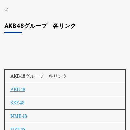
a:
AKB48グループ 各リンク
AKB48グループ 各リンク
AKB48
SKE48
NMB48
HKT48