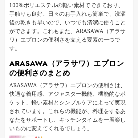
100%ポリエステルの軽い素材でできており、
手触りも良好。日々のお手入れも簡単で、洗濯
後の乾きも早いので、いつでも清潔に使うこと
ができます。これもまた、ARASAWA（アラサ
ワ）エプロンの便利さを支える要素の一つで
す。
ARASAWA（アラサワ）エプロン
の便利さのまとめ
ARASAWA（アラサワ）エプロンの便利さは、
快適な着用感、アジャスター機能、機能的なポ
ケット、軽い素材とシンプルケアによって実現
されています。これらの機能が、料理をするあ
なたをサポートし、キッチンタイムを一層楽し
いものに変えてくれるでしょう。