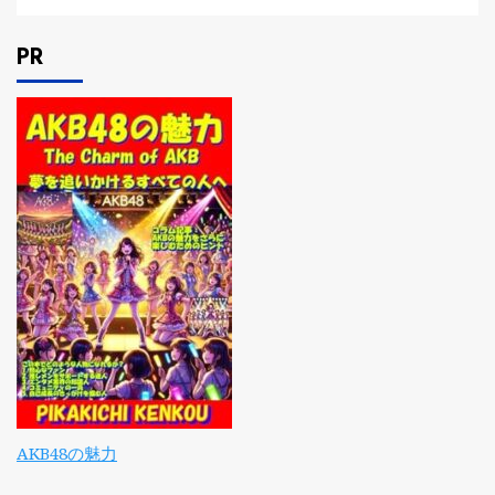
PR
AKB48の魅力