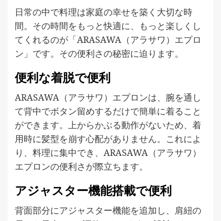
日常の中で料理は家庭の幸せを築く大切な時
間。その時間をもっと快適に、もっと楽しくし
てくれるのが「ARASAWA（アラサワ）エプロ
ン」です。その便利さの秘密に迫ります。
便利な着脱で便利
ARASAWA（アラサワ）エプロンは、腕を通し
て背中でボタン留めするだけで簡単に着ること
ができます。上からかぶる動作がないため、着
用時に髪型を崩す心配がありません。これによ
り、料理に集中でき、ARASAWA（アラサワ）
エプロンの便利さが際立ちます。
アジャスター機能搭載で便利
背面部分にアジャスター機能を追加し、肩紐の