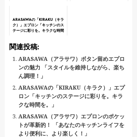
を変える！」
ARASAWAの「KIRAKU（キラ
ク）」エプロン「キッチンのス
テージに彩りを。キラクな時間
を。」
関連投稿:
ARASAWA（アラサワ）ボタン留めエプロ
ンの魅力 「スタイルを維持しながら、楽ち
ん調理！」
ARASAWAの「KIRAKU（キラク）」エプ
ロン「キッチンのステージに彩りを。キラ
クな時間を。」
ARASAWA（アラサワ）エプロンのポケッ
トが革新的！ 「あなたのキッチンライフを
より便利に、より楽しく！」