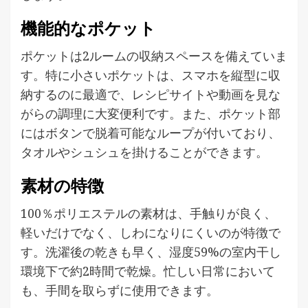
機能的なポケット
ポケットは2ルームの収納スペースを備えていま
す。特に小さいポケットは、スマホを縦型に収
納するのに最適で、レシピサイトや動画を見な
がらの調理に大変便利です。また、ポケット部
にはボタンで脱着可能なループが付いており、
タオルやシュシュを掛けることができます。
素材の特徴
100％ポリエステルの素材は、手触りが良く、
軽いだけでなく、しわになりにくいのが特徴で
す。洗濯後の乾きも早く、湿度59%の室内干し
環境下で約2時間で乾燥。忙しい日常において
も、手間を取らずに使用できます。