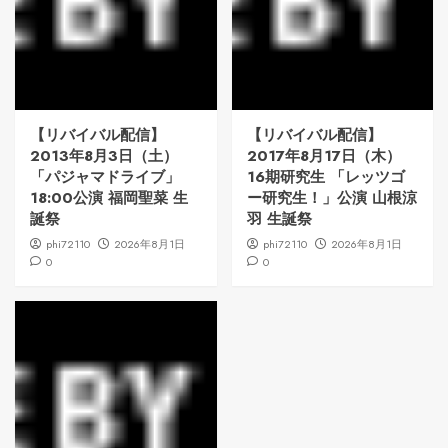
【リバイバル配信】
【リバイバル配信】
2013年8月3日（土）
2017年8月17日（木）
「パジャマドライブ」
16期研究生 「レッツゴ
18:00公演 福岡聖菜 生
ー研究生！」公演 山根涼
誕祭
羽 生誕祭
phi72110
2026年8月1日
phi72110
2026年8月1日
0
0