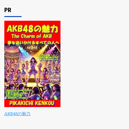
PR
AKB48の魅力