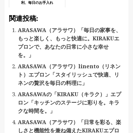
利、毎日のお手入れ
が“楽”に！」
関連投稿:
ARASAWA（アラサワ）「毎日の家事を、
もっと楽しく、もっと快適に。KIRAKUエ
プロンで、あなたの日常に小さな幸せ
を。」
ARASAWA（アラサワ）linento（リネン
ト）エプロン「スタイリッシュで快適、リ
ネンの贅沢を毎日の料理に」
ARASAWAの「KIRAKU（キラク）」エプ
ロン「キッチンのステージに彩りを。キラ
クな時間を。」
ARASAWA（アラサワ）「日常を彩る、楽
しさと機能性を兼ね備えたKIRAKUエプロ