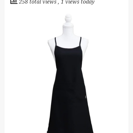
258 total views
, 1 views today