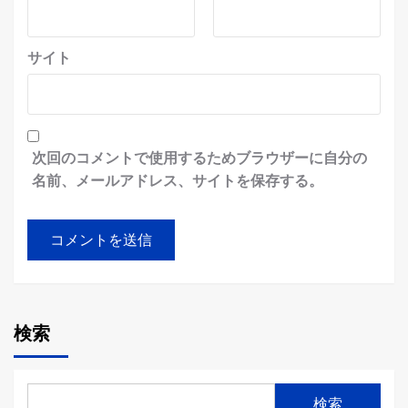
サイト
次回のコメントで使用するためブラウザーに自分の
名前、メールアドレス、サイトを保存する。
検索
検索