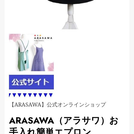
【ARASAWA】公式オンラインショップ
ARASAWA（アラサワ）お
手入れ簡単エプロン