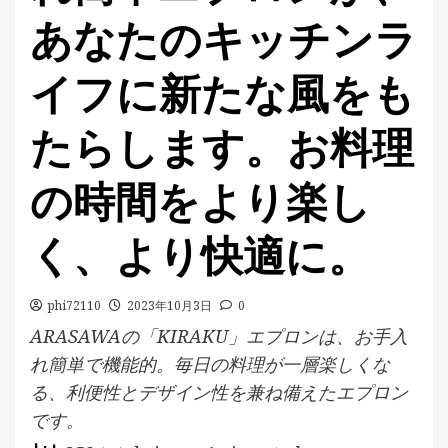
あなたのキッチンラ
イフに新たな風をも
たらします。お料理
の時間をより楽し
く、より快適に。
phi72110
2023年10月3日
0
ARASAWAの「KIRAKU」エプロンは、お手入
れ簡単で機能的。毎日の料理が一層楽しくな
る、利便性とデザイン性を兼ね備えたエプロン
です。