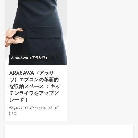
ARASAWA（アラサワ）
ARASAWA（アラサ
ワ）エプロンの革新的
な収納スペース ：キッ
チンライフをアップグ
レード！
phi72110
2023年10月11日
0