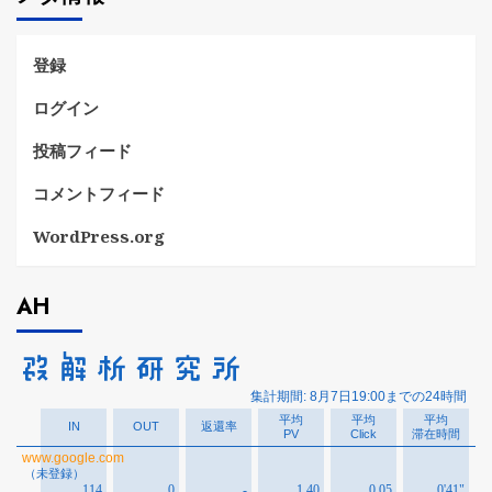
ー
登録
ログイン
投稿フィード
コメントフィード
WordPress.org
AH