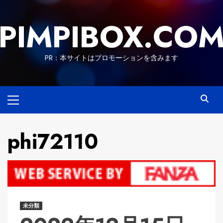
Skip
to
PIMPIBOX.CO
content
PR：本サイトはプロモーションを含みます
Primary
Menu
phi72110
未分類