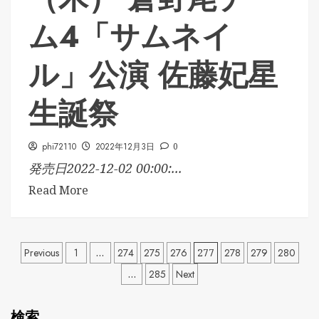
ム4「サムネイ
ル」公演 佐藤妃星
生誕祭
phi72110
2022年12月3日
0
発売日2022-12-02 00:00:...
Read More
投
Previous
1
…
274
275
276
277
278
279
280
…
285
Next
稿
の
検索