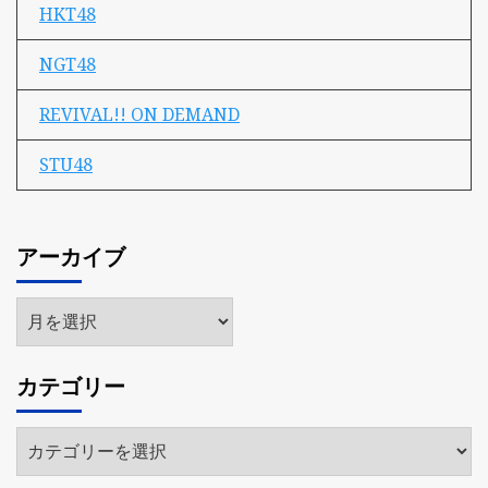
HKT48
NGT48
REVIVAL!! ON DEMAND
STU48
アーカイブ
ア
ー
カ
カテゴリー
イ
ブ
カ
テ