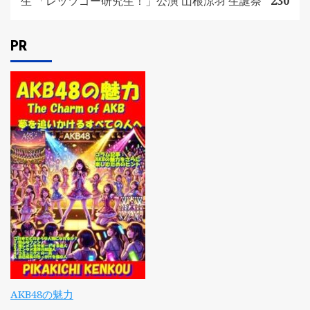
生 「レッツゴー研究生！」公演 山根涼羽 生誕祭
230
PR
AKB48の魅力