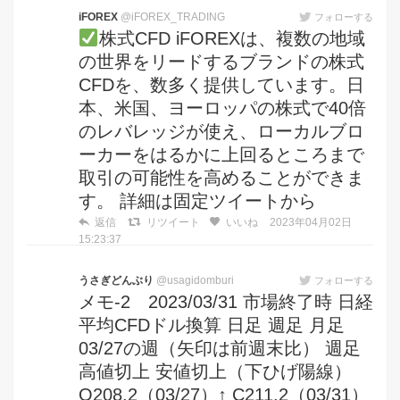
iFOREX
@iFOREX_TRADING
フォローする
株式CFD iFOREXは、複数の地域
の世界をリードするブランドの株式
CFDを、数多く提供しています。日
本、米国、ヨーロッパの株式で40倍
のレバレッジが使え、ローカルブロ
ーカーをはるかに上回るところまで
取引の可能性を高めることができま
す。 詳細は固定ツイートから
返信
リツイート
いいね
2023年04月02日
15:23:37
うさぎどんぶり
@usagidomburi
フォローする
メモ-2 2023/03/31 市場終了時 日経
平均CFDドル換算 日足 週足 月足
03/27の週（矢印は前週末比） 週足
高値切上 安値切上（下ひげ陽線）
O208.2（03/27）↑ C211.2（03/31）