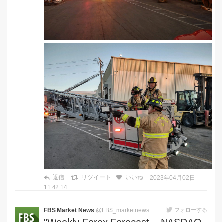
返信
リツイート
いいね
2023年04月02日
11:42:14
FBS Market News
@FBS_marketnews
フォローする
"Weekly Forex Forecast – NASDAQ