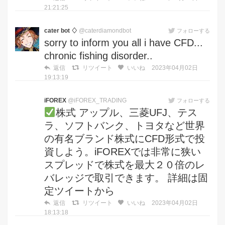
21:21:25
cater bot ♢
@caterdiamondbot
フォローする
sorry to inform you all i have CFD...
chronic fishing disorder..
返信
リツイート
いいね
2023年04月02日
19:13:19
iFOREX
@iFOREX_TRADING
フォローする
株式 アップル、三菱UFJ、テス
ラ、ソフトバンク、トヨタなど世界
の有名ブランド株式にCFD形式で投
資しよう。iFOREXでは非常に狭い
スプレッドで株式を最大２０倍のレ
バレッジで取引できます。 詳細は固
定ツイートから
返信
リツイート
いいね
2023年04月02日
18:13:18