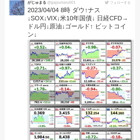
がじゅまる
@gajyumaru001
フォローする
2023/04/04 8時 ダウ↑ナス
↓SOX↓VIX↓米10年国債↓ 日経CFD→
ドル円↓原油↓ゴールド↑ ビットコイ
ン↓