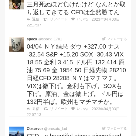
三月死ぬほど負けたけど なんとか取
り返してきてる CFDは全然勝てん
返信
リツイート
いいね
2023年04月03日
22:17:37
spock
@spock_1701
フォローする
04/04 ＮＹ結果 ダウ +327.00 ナス
-32.54 S&P +15.20 SOX -30.43 VIX
18.55 金利 3.415 ドル円 132.414 原
油 75.69 金 1954.50 日経先物 28210
日経CFD 28208 ＮＹはマチマチ。
VIXは微下げ。金利も下げ。SOXも
下げ。原油、金は微上げ。ドル円は
132円半ば。欧州もマチマチか。
返信
リツイート
いいね
2023年04月03日
22:07:13
Observer
@prosaic_lad
フォローする
CFD - a beautiful chaos discretised