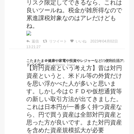
リスク限定してできるなら、これは
良いツールね。税金が雑所得なので
累進課税対象なのはアレだけども
ね。
返信
リツイート
いいね
2023年04月02日
13:21:27
こたまたま＠健康や家電や投資やレジャーなどの便利生活ア
フォローする
ドバイザー
@o_kotama_tama
【対円資産という考え方】昔は対円
資産というと、米ドル等の外貨だけ
を思い浮かべた人が多いと思いま
す。しかし今はＣＦＤや仮想通貨等
の新しい取引方法が出てきました。
これは日本円が一番多く持つ資産な
ら、円で買う資産は全部対円資産と
思った方が良いです。また対円資産
を含めた資産規模拡大が必要