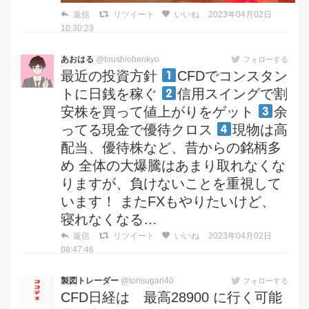
返信
リツイート
いいね
2023年04月02日
10:30:23
あおはる
@toushiobenkyo
フォローする
最近の投資方針
CFDでコンスタン
トに日銭を稼ぐ
信用スイングで割
安株を買って値上がりをゲット
余
ってる現金で優待クロス
現物は高
配当、優待株など、昔からの銘柄多
め 全体の大爆騰はあまり取れなくな
りますが、負けないことを重視して
います！ またFXもやりたいけど、
寝れなくなる…
返信
リツイート
いいね
2023年04月02日
08:47:46
製図トレーダー
@torisugari40
フォローする
CFD日経は 最高28900 に行く可能