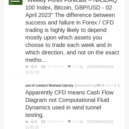
100 Index, Bitcoin, GBP/USD - 02
April 2023" The difference between
success and failure in Forex / CFD
trading is highly likely to depend
mostly upon which assets you
choose to trade each week and in
which direction, and not on the exact
metho…
返信
リツイート
いいね
2023年04月02日
11:11:19
out of context Nishant Uprety
@notsostrongwind
フォローする
Apparently CFD means Cash Flow
Diagram not Computational Fluid
Dynamics used in wind tunnel
testing.
返信
リツイート
いいね
2023年04月02日
11:01:25