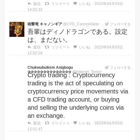
返信
リツイート
いいね
2023年04月03日
14:02:32
砲撃竜 キャノンギア
@CFD_CannonGear
フォローする
吾輩はディノドラゴンである。設定
は、まだない。
返信
リツイート
いいね
2023年04月03日
12:02:28
Chukwubuikem Anigbogu
フォローする
✰✰✰✰✰✰✰✰✰✰✰✰✰✰
@Internet_Temor
Crypto trading : Cryptocurrency
trading is the act of speculating on
cryptocurrency price movements via
a CFD trading account, or buying
and selling the underlying coins via
an exchange.
返信
リツイート
いいね
2023年04月03日
12:01:47