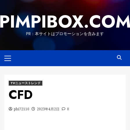
Skip
to
PIMPIBOX.CO
content
PR：本サイトはプロモーションを含みます
Primary
Menu
TVニューストレンド
CFD
phi72110
2023年4月2日
0