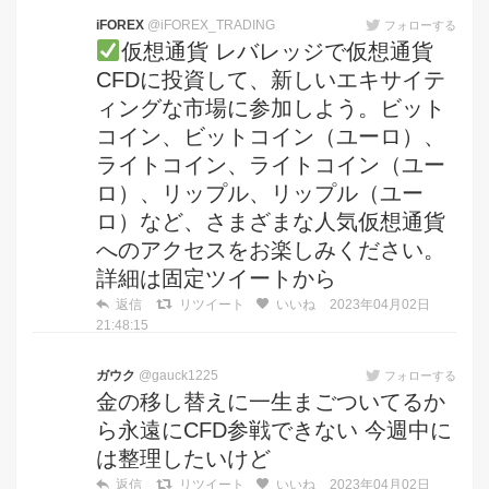
iFOREX
@iFOREX_TRADING
フォローする
仮想通貨 レバレッジで仮想通貨
CFDに投資して、新しいエキサイテ
ィングな市場に参加しよう。ビット
コイン、ビットコイン（ユーロ）、
ライトコイン、ライトコイン（ユー
ロ）、リップル、リップル（ユー
ロ）など、さまざまな人気仮想通貨
へのアクセスをお楽しみください。
詳細は固定ツイートから
返信
リツイート
いいね
2023年04月02日
21:48:15
ガウク
@gauck1225
フォローする
金の移し替えに一生まごついてるか
ら永遠にCFD参戦できない 今週中に
は整理したいけど
返信
リツイート
いいね
2023年04月02日