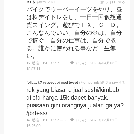
￥€＄
@yes_villan
フォローする
バイクでウーバーイーツをやり、昼
は株デイトレをし、一日一回仮想通
貨スイング。遊びでＦＸ、ＣＦＤ。
こんなんでいい。自分の金は、自分
で稼ぐ。自分の仕事は、自分で取
る。誰かに使われる事など一生無
い。
返信
リツイート
いいね
2023年04月02日
15:57:11
follback? retweet pinned tweet
@jembermfs
フォローする
rek yang biasane jual sushi/kimbab
di cfd harga 15k dapet banyak,
puasaan gini orangnya jualan ga ya?
/jbrfess/
返信
リツイート
いいね
2023年04月02日
15:25:00