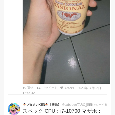
返信
リツイート
いいね
2023年04月02日
12:46:42
ブタメンKEN
【雪民】
@cabbageTARO_KEN
フォローする
スペック CPU：i7-10700 マザボ：