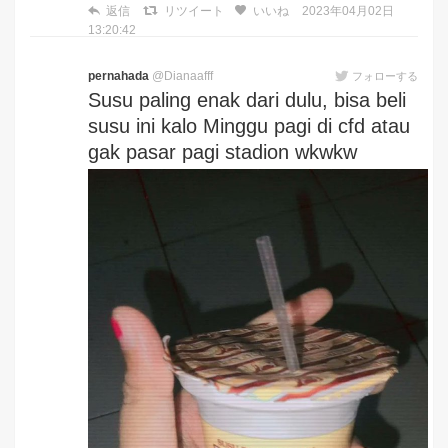
返信
リツイート
いいね
2023年04月02日
13:20:42
pernahada
@Dianaafff
フォローする
Susu paling enak dari dulu, bisa beli
susu ini kalo Minggu pagi di cfd atau
gak pasar pagi stadion wkwkw