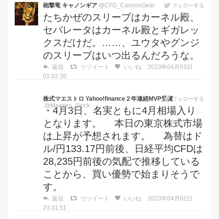
砲撃竜 キャノンギア
@CFD_CannonGear
フォローする
たちかぜのスリーブはカーネル殿、
セパレータはカーネル殿とギガレッ
クスだけだ。……、ユウタやグンジ
のスリーブはいつ出るんだろうな。
返信
リツイート
いいね
2023年04月03日
01:02:30
株式マエストロ Yahoo!finance２年連続MVP受賞
フォローする
@Maestro_Stock
・4月3日、名実ともに4月相場入り
となります。 本日の東京株式市場
は上昇が予想されます。 為替はド
ル/円133.17円前後、日経平均CFDは
28,235円前後の気配で推移している
ことから、買い優勢で始まりそうで
す。
返信
リツイート
いいね
2023年04月02日
23:31:51