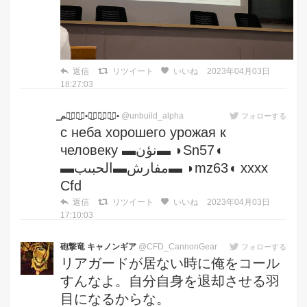
返信
リツイート
いいね
2023年04月03日
18:27:03
ك̲ۣو̲ۣد̲ۣ•خ̲ۣص̲ۣم̲•
@unbuild_alpha
フォローする
с неба хорошего урожая к
человеку ▬نؤن▬ ◗Sn57◖
▬مفارش▬الحبىب▬ ◗mz63◖ xxxx
Cfd
返信
リツイート
いいね
2023年04月03日
17:10:03
砲撃竜 キャノンギア
@CFD_CannonGear
フォローする
リアガードが居ない時に俺をコール
すんなよ。自分自身を退却させる羽
目になるからな。