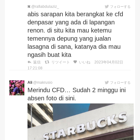
π
@rafiabdulaziz_
フォローする
abis sarapan kita berangkat ke cfd
denpasar yang ada di lapangan
renon. di situ kita mau ketemu
temennya depung yang jualan
lasagna di sana, katanya dia mau
ngasih buat kita
返信
リツイート
いいね
2023年04月02日
17:21:08
Ali
@makrusio
フォローする
Merindu CFD… Sudah 2 minggu ini
absen foto di sini.