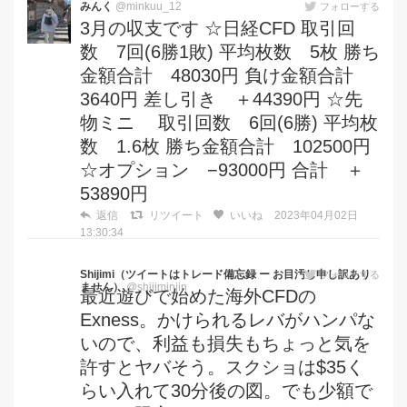
みんく
@minkuu_12
フォローする
3月の収支です ☆日経CFD 取引回
数 7回(6勝1敗) 平均枚数 5枚 勝ち
金額合計 48030円 負け金額合計
3640円 差し引き ＋44390円 ☆先
物ミニ 取引回数 6回(6勝) 平均枚
数 1.6枚 勝ち金額合計 102500円
☆オプション −93000円 合計 ＋
53890円
返信
リツイート
いいね
2023年04月02日
13:30:34
Shijimi（ツイートはトレード備忘録 ー お目汚し申し訳あり
フォローする
ません）
@shijiminjin
最近遊びで始めた海外CFDの
Exness。かけられるレバがハンパな
いので、利益も損失もちょっと気を
許すとヤバそう。スクショは$35く
らい入れて30分後の図。でも少額で